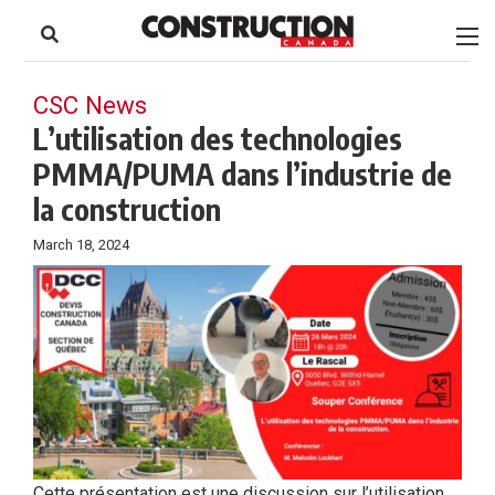
to
Skip
Footer
to
content
CSC News
L’utilisation des technologies
PMMA/PUMA dans l’industrie de
la construction
March 18, 2024
Cette présentation est une discussion sur l’utilisation